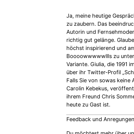
Ja, meine heutige Gespräc
zu zaubern. Das beeindruck
Autorin und Fernsehmoderat
richtig gut gelänge. Glaube
höchst inspirierend und am
Boooowwwwwllls zu unterha
Variante. Giulia, die 1991
über ihr Twitter-Profil „
Falls Sie von sowas keine 
Carolin Kebekus, veröffent
ihrem Freund Chris Sommer 
heute zu Gast ist.
Feedback und Anregungen
Du möchtest mehr über uns