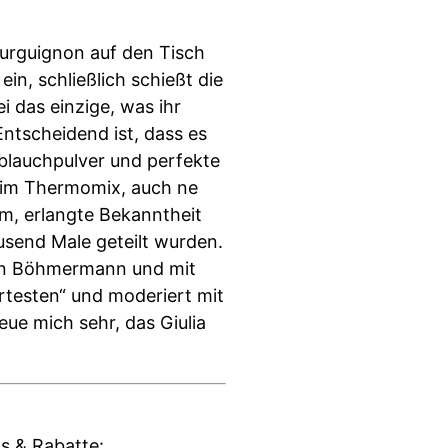
ourguignon auf den Tisch
in, schließlich schießt die
i das einzige, was ihr
Entscheidend ist, dass es
oblauchpulver und perfekte
i im Thermomix, auch ne
am, erlangte Bekanntheit
usend Male geteilt wurden.
 Jan Böhmermann und mit
ärtesten“ und moderiert mit
ue mich sehr, das Giulia
s & Rabatte: