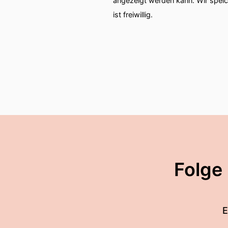
angezeigt werden kann. Wir spei
ist freiwillig.
Folge
E