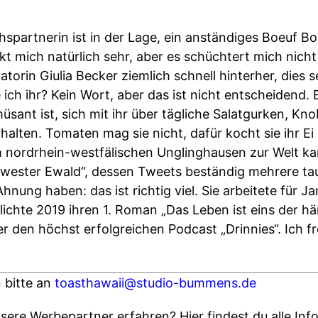
hspartnerin ist in der Lage, ein anständiges Boeuf B
t mich natürlich sehr, aber es schüchtert mich nicht e
orin Giulia Becker ziemlich schnell hinterher, dies se
 ich ihr? Kein Wort, aber das ist nicht entscheidend. 
üsant ist, sich mit ihr über tägliche Salatgurken, Kn
lten. Tomaten mag sie nicht, dafür kocht sie ihr E
 im nordrhein-westfälischen Unglinghausen zur Welt k
Schwester Ewald“, dessen Tweets beständig mehrere ta
Ahnung haben: das ist richtig viel. Sie arbeitete für
lichte 2019 ihren 1. Roman „Das Leben ist eins der h
den höchst erfolgreichen Podcast „Drinnies“. Ich fre
 bitte an
toasthawaii@studio-bummens.de
ere Werbepartner erfahren? Hier findest du alle Info