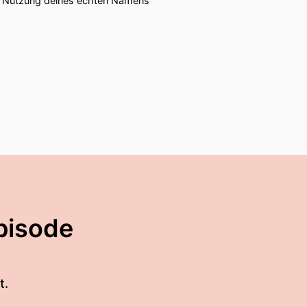
ie Nutzung deines echten Namens
pisode
t.