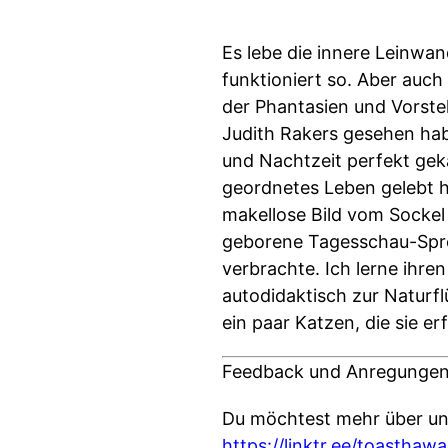
Es lebe die innere Leinwand
funktioniert so. Aber au
der Phantasien und Vorste
Judith Rakers gesehen hab
und Nachtzeit perfekt ge
geordnetes Leben gelebt h
makellose Bild vom Sockel 
geborene Tagesschau-Sprec
verbrachte. Ich lerne ihr
autodidaktisch zur Naturf
ein paar Katzen, die sie er
Feedback und Anregungen
Du möchtest mehr über uns
https://linktr.ee/toasthaw