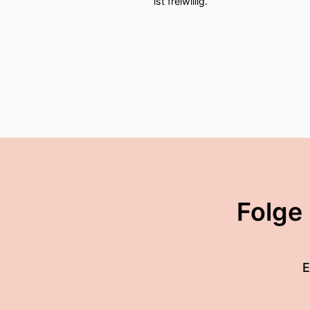
ist freiwillig.
Folge
E