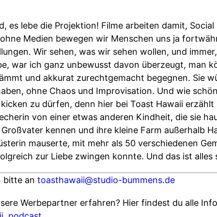
, es lebe die Projektion! Filme arbeiten damit, Socia
ch ohne Medien bewegen wir Menschen uns ja fortwäh
llungen. Wir sehen, was wir sehen wollen, und immer
e, war ich ganz unbewusst davon überzeugt, man kö
kämmt und akkurat zurechtgemacht begegnen. Sie w
aben, ohne Chaos und Improvisation. Und wie schön 
kicken zu dürfen, denn hier bei Toast Hawaii erzählt
herin von einer etwas anderen Kindheit, die sie hau
en Großvater kennen und ihre kleine Farm außerhalb H
lüsterin mauserte, mit mehr als 50 verschiedenen G
folgreich zur Liebe zwingen konnte. Und das ist alles s
 bitte an
toasthawaii@studio-bummens.de
ere Werbepartner erfahren? Hier findest du alle Info
aii_podcast